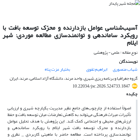
آسیب‌شناسی عوامل بازدارنده و محرّک توسعه بافت با
رویکرد ساماندهی و توانمندسازی مطالعه موردی: شهر
ایلام
نوع مقاله : علمی - پژوهشی
نویسندگان
شهاب منصوری
ابراهیم تقوی
بختیار عزت پناه
گروه جغرافیا و برنامه ریزی شهری، واحد مرند، دانشگاه آزاد اسلامی، مرند، ایران
10.22034/jsc.2026.524733.1847
چکیده
اصولاً استفاده از چارچوب‌های جامع نظیر مدیریت یکپارچه شهری و ارزیابی
تأثیرات میراث فرهنگی می‌تواند به کاهش تعارضات میان توسعه بافت و حفظ
ارزش‌های محیطی و اجتماعی کمک کند. این پژوهش با هدف تحلیل عوامل
بازدارنده و محرک توسعه بافت شهر ایلام با رویکرد ساماندهی و
توانمندسازی پرداخته است. مطالعه حاضر با ماهیتی کاربردی _ نظری و