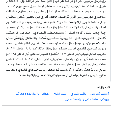
رویکردی ترکیبی، در دو مرحله طراحی و اجرا شد. در مرحله اول، داده‌ها از
طریق مطالعات اسنادی، پیمایش و مصاحبه‌های نیمه عمیق جمع‌آوری شدند.
در مرحله دوم، داده‌ها با استفاده از تحلیل عاملی و مدل‌سازی معادلات
ساختاری موردبررسی قرار گرفتند. جامعه آماری این تحقیق شامل ساکنان
چهار منطقه شهری ایلام است که در ۱۴ ناحیه شهری تقسیم‌بندی شده‌اند. بر
اساس تحلیل‌های انجام‌شده، ۴۳ عامل بازدارنده و ۳۸ عامل محرک توسعه در
چهارچوب شش گروه اصلی (زیست‌محیطی، اقتصادی، اجتماعی، فرهنگی،
کالبدی _ فضایی و نهادی _ مدیریتی) شناسایی شدند. یافته‌های پژوهش نشان
داد که مهم‌ترین عوامل بازدارنده توسعه بافت شهری ایلام شامل ضعف
زیرساخت‌های کالبدی (مانند شبکه حمل‌ونقل ناکارآمد با بار عاملی ۰.۸۴)،
تخریب منابع طبیعی (بار عاملی ۰.۷۷)، کمبود اعتبارات مالی (بار عاملی ۰.۸۱)، و
ضعف هماهنگی میان نهادهای مدیریتی (بار عاملی ۰.۸۷) است. تمامی
شاخص‌های برازش مدل نشان‌دهنده تناسب مناسب مدل با داده‌ها بودند.
نتایج این پژوهش حاکی از آن است که ضعف زیرساخت‌های کالبدی و تخریب
منابع طبیعی چالش‌های اصلی توسعه پایدار بافت شهری ایلام هستند
.
کلیدواژه‌ها
آسیب‌شناسی
بافت شهری
شهر ایلام
.عوامل بازدارنده و محرّک
رویکرد ساماندهی و توانمندسازی