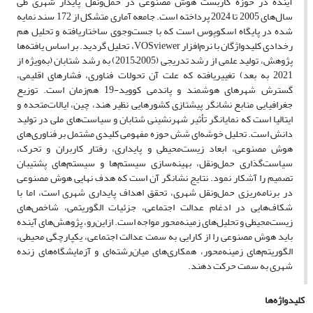
آینده در حوزه کاربست هوش مصنوعی در حمل‌ونقل پایدار شهری طی
سال‌های 2005 تا 2024 پرداخته است. جامعه آماری متشکل از 172 سند نمایه
شده در پایگاه اسکوپوس است که با جست‌وجوی ساختاریافته و تحلیل هم
رخدادی کلیدواژگان با نرم‌افزار
VOSviewer
، تحلیل گردید. بر اساس یافته‌ها
پژوهش، تولید علمی از رشد تدریجی (2005
–
2015) به رشد شتابان (به‌ویژه از
2021 به بعد) تغییریافته که علت آن تحولات فناوری، فشارهای اقلیمی،
گسترش شهرهای هوشمند و پاندمی کووید-19 هم‌زمان است. توزیع
جغرافیایی منابع نشانگر پیشتازی کشورهایی نظیر هند، چین، ایالات‌متحده و
ایتالیا است که نمایانگر تأثیر شهرنشینی شتابان و سیاست‌های ملی در تولید
دانش است. تحلیل خوشه‌ای شش حوزه مفهومی کلیدی مشتمل بر فناوری‌های
هوش مصنوعی، ابعاد زیست‌محیطی و پایداری، رفتار کاربران و تحرک،
سیاست‌گذاری حمل‌ونقل، بهینه‌سازی سیستم‌ها و سیستم‌های پشتیبان
تصمیم را آشکار نمود. نتایج نشانگر آن است که هدف نهایی هوش مصنوعی
در برنامه‌ریزی حمل‌ونقل شهری، تحقق اهداف پایداری شهری است، اما با
شکاف‌هایی در ادغام عدالت اجتماعی، جزئیات الگوریتمی، شاخص‌های
زیست‌محیطی و تحلیل‌های زمینه‌محور مواجه است. ازاین‌رو، پژوهش‌های آینده
باید هوش مصنوعی را از کارایی به سمت عدالت اجتماعی، یکپارچگی محیطی،
الگوریتم‌های زمینه‌محور، همکاری‌های میان‌رشته‌ای و آزمایشگاه‌های زنده
شهری به سمت حرکت دهند.
کلیدواژه‌ها