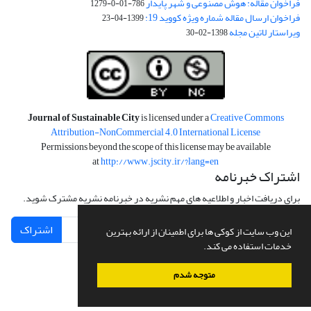
فراخوان مقاله: هوش مصنوعی و شهر پایدار
786-01-0-1279
فراخوان ارسال مقاله شماره ویژه کووید 19:
1399-04-23
ویراستار لاتین مجله
1398-02-30
Journal of Sustainable City
is licensed under a
Creative Commons
Attribution-NonCommercial 4.0 International License
Permissions beyond the scope of this license may be available
at
http://www.jscity.ir/?lang=en
اشتراک خبرنامه
برای دریافت اخبار و اطلاعیه های مهم نشریه در خبرنامه نشریه مشترک شوید.
اشتراک
این وب سایت از کوکی ها برای اطمینان از ارائه بهترین
خدمات استفاده می کند.
متوجه شدم
سامانه مدیریت نشریات علمی.
طراحی و پیاده سازی از
سیناوب