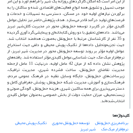
از این امر است که امکان کارکردهای روزانه یک شهر را فراهم آورد و این امر
موجب تسهیل و تشویق همه انواع فعالیت‌های اقتصادی شده و ساکنان را به
برآوردن نیازهای اولیه خود در مسکن، دسترسی به تسهیلات و خدمات و
فرصت‌های تولید درآمد قادر می‌سازد. هدف پژوهش حاضر نیز تحلیل عوامل
کلیدی مؤثر در کاربرد توسعه حمل‌ونقل محور در مدیریت کلان‌شهر تبریز
می‌باشد. داده‌های تحقیق با دو روش کتابخانه‌ای و پیمایشی گردآوری گردیده
و 35 نفر از کارشناسان مرتبط با حمل‌ونقل به‌صورت هدفمند انتخاب شد.
جهت تجزیه‌وتحلیل داده‌ها از تکنیک پویش محیطی و دلفی جهت استخراج
عوامل اولیه مؤثر بر روند توسعه حمل‌ونقل محور در مدیریت شهر تبریز، از
نرم‌افزار میک مک، جهت شناسایی عوامل کلیدی مؤثر استفاده شد. یافته‌های
پژوهش نشان داده که از میان 42 عامل اولیه، درنهایت 11 عامل ازجمله
مدیریت تقاضای حمل‌ونقل، ساخت فشرده شهری، مدیریت ترافیک،
زیرساخت‌های حمل‌ونقل، جایگاه وسایل نقلیه در فرهنگ عمومی مردم،
فرهنگ‌سازی و آموزش، مدیریت شبکه حمل‌ونقل، پوشش جغرافیای کامل و
دسترسی‌پذیری برای همه ساکنین شهری، هزینه حمل‌ونقل، آلودگی صوتی و
زیست‌محیطی، میزان حمایت دولت از بخش خصوصی به‌عنوان عوامل کلیدی
انتخاب‌شده‌اند.
کلیدواژه‌ها
برنامه‌ریزی حمل‌ونقل
توسعه حمل‌ونقل محوری
تکنیک پویش محیطی
نرم‌افزار میک مک
شهر تبریز