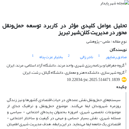
تحلیل عوامل کلیدی مؤثر در کاربرد توسعه حمل‌ونقل
محور در مدیریت کلان‌شهر تبریز
نوع مقاله : علمی - پژوهشی
نویسندگان
1
2
1
صادق رضاپور
نادر زالی
بختیار عزت پناه
1
گروه جغرافیا و برنامه ریزی شهری، واحد مرند، دانشگاه آزاد اسلامی، مرند، ایران
2
گروه شهرسازی، دانشکده هنر و معماری، دانشگاه گیلان، رشت، ایران
10.22034/jsc.2025.514471.1839
چکیده
سیستم‌های حمل‌ونقل نقش عمده‌ای در حیات اقتصادی کشورها و نیز زندگی
روزمره شهروندان ایفا می‌کنند. موضوع حمل‌ونقل و ترافیک جدای از
موضوعات تخصصی شهری، امروزه به‌عنوان پدیده‌ای اجتماعی - سیاسی و
مسئله شهری، نقش بسیار حساس و مهمی در کیفیت و ساختار اجتماعی -
اقتصادی یک جامعه ایفا می‌نماید. در این رابطه، هدف مدیریت شهری اطمینان