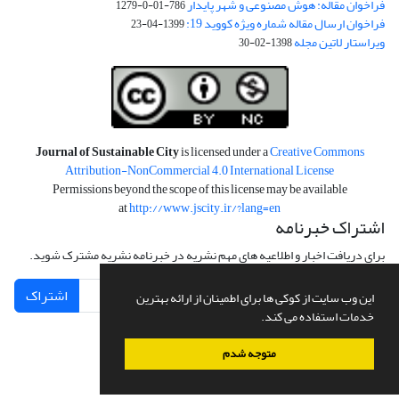
فراخوان مقاله: هوش مصنوعی و شهر پایدار
786-01-0-1279
فراخوان ارسال مقاله شماره ویژه کووید 19:
1399-04-23
ویراستار لاتین مجله
1398-02-30
Journal of Sustainable City
is licensed under a
Creative Commons
Attribution-NonCommercial 4.0 International License
Permissions beyond the scope of this license may be available
at
http://www.jscity.ir/?lang=en
اشتراک خبرنامه
برای دریافت اخبار و اطلاعیه های مهم نشریه در خبرنامه نشریه مشترک شوید.
اشتراک
این وب سایت از کوکی ها برای اطمینان از ارائه بهترین
خدمات استفاده می کند.
متوجه شدم
سامانه مدیریت نشریات علمی.
طراحی و پیاده سازی از
سیناوب