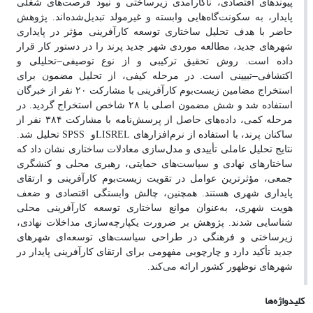
پیوندهای اقتصادی، ناکارآمدی زیرساختی و نبود فرصت‌های شغلی
پایدار، به سکونت‌گاه‌هایی وابسته و غیرمولد تبدیل‌شده‌اند. پژوهش
حاضر با هدف تحلیل ساختاری توسعه کارآفرینی مؤثر در پایداری
شهرهای جدید، مطالعه موردی شهر جدید پرند را در دستور کار قرار
–
داده است. روش تحقیق ترکیبی و از نوع توصیفی
تحلیلی و
–
اکتشافی
تبیینی است. در مرحله کیفی، از تحلیل مضمون برای
استخراج مضامین زیست‌بوم کارآفرینی با مشارکت
۲۰
نفر از خبرگان
استفاده شد و شش مضمون اصلی با
۲۸
شاخص استخراج گردید. در
مرحله کمی، داده‌های حاصل از پرسش‌نامه با مشارکت
۳۸۴
نفر از
ساکنان پرند، با استفاده از نرم‌افزارهای
LISREL
و
SPSS
تحلیل شد.
نتایج تحلیل عاملی تأییدی و مدل‌سازی معادلات ساختاری نشان داد که
ساختارهای نهادی و سیاست‌های حمایتی، رهبری محلی و کنشگری
جمعی، مؤثرترین عوامل در تقویت زیست‌بوم کارآفرینی و ارتقای
پایداری شهری هستند. همچنین، چالش وابستگی اقتصادی و ضعف
هویت شهری، به‌عنوان موانع ساختاری توسعه کارآفرینی محلی
شناسایی شدند. پژوهش بر ضرورت یکپارچه‌سازی مداخلات نهادی،
زیرساختی و فرهنگی در طراحی سیاست‌های توسعه‌ای شهرهای
جدید تأکید دارد و چارچوبی مفهومی برای ارتقای کارآفرینی پایدار در
شهرهای نوظهور کشور ارائه می‌کند.
کلیدواژه‌ها