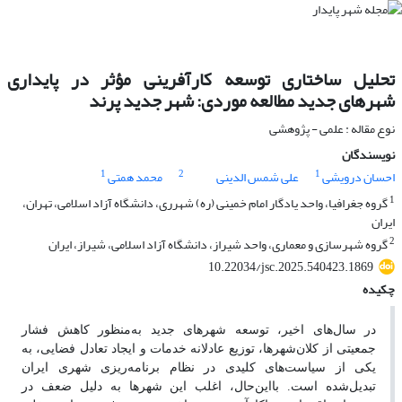
تحلیل ساختاری توسعه کارآفرینی مؤثر در پایداری
شهرهای جدید مطالعه موردی: شهر جدید پرند
نوع مقاله : علمی - پژوهشی
نویسندگان
1
2
1
احسان درویشی
علی شمس الدینی
محمد همتی
1
گروه جغرافیا، واحد یادگار امام خمینی (ره) شهرری، دانشگاه آزاد اسلامی، تهران،
ایران
2
گروه شهرسازی و معماری، واحد شیراز، دانشگاه آزاد اسلامی، شیراز، ایران
10.22034/jsc.2025.540423.1869
چکیده
در سال‌های اخیر، توسعه شهرهای جدید به‌منظور کاهش فشار
جمعیتی از کلان‌شهرها، توزیع عادلانه خدمات و ایجاد تعادل فضایی، به
یکی از سیاست‌های کلیدی در نظام برنامه‌ریزی شهری ایران
تبدیل‌شده است. بااین‌حال، اغلب این شهرها به دلیل ضعف در