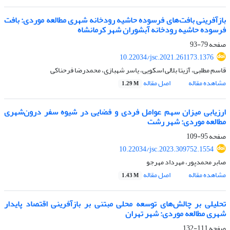
بازآفرینی بافت‌های فرسوده حاشیه رودخانه شهری مطالعه موردی: بافت
فرسوده حاشیه رودخانه آبشوران شهر کرمانشاه
صفحه
79-93
10.22034/jsc.2021.261173.1376
قاسم مطلبی، آزیتا بلالی اسکویی، یاسر شهبازی، محمدرضا فرحناکی
مشاهده مقاله
اصل مقاله
1.29 M
ارزیابی میزان سهم عوامل فردی و فضایی در شیوه سفر درون‌شهری
مطالعه موردی: شهر رشت
صفحه
95-109
10.22034/jsc.2023.309752.1554
صابر محمدپور، مهرداد مهرجو
مشاهده مقاله
اصل مقاله
1.43 M
تحلیلی بر چالش‌های توسعه محلی مبتنی بر بازآفرینی اقتصاد پایدار
شهری مطالعه موردی: شهر تهران
صفحه
111-132