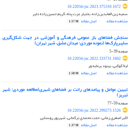
10.22034/jsc.2023.375310.1672
سمیه زین العابدین زاده، بختیار عزت پناه، کریم حسین زاده دلیر
مشاهده مقاله
اصل مقاله
1.57 M
سنجش فضاهای باز عمومی فرهنگی و آموزشی در جهت شکل‌گیری
سایبرپارک‌ها (نمونه موردی: میدان مشق، شهر تهران)
صفحه
39-5
10.22034/jsc.2022.333731.1602
لیلا کوکبی، بهنود برمایه ور
مشاهده مقاله
اصل مقاله
1.58 M
تبیین عوامل و پیامدهای رانت بر فضاهای شهری(مطالعه موردی: شهر
تبریز)
صفحه
59-77
10.22034/jsc.2022.299273.1526
اکبر اصغری زمانی، حجت محمدی ترکمانی، شهریور روستایی
مشاهده مقاله
اصل مقاله
1.37 M