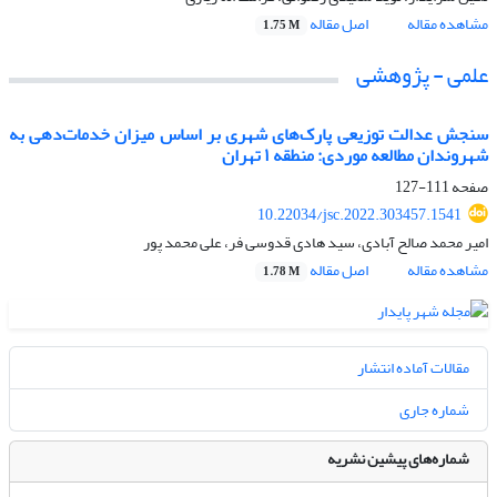
مشاهده مقاله
اصل مقاله
1.75 M
علمی - پژوهشی
سنجش عدالت توزیعی پارک‌های شهری بر اساس میزان خدمات‌دهی به
شهروندان مطالعه موردی: منطقه ۱ تهران
صفحه
111-127
10.22034/jsc.2022.303457.1541
امیر محمد صالح آبادی، سید هادی قدوسی فر، علی محمد پور
مشاهده مقاله
اصل مقاله
1.78 M
مقالات آماده انتشار
شماره جاری
شماره‌های پیشین نشریه