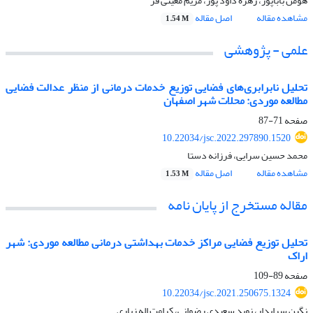
هومن باباپور، زهره داود پور، مریم معینی فر
مشاهده مقاله
اصل مقاله
1.54 M
علمی - پژوهشی
تحلیل نابرابری‌های فضایی توزیع خدمات درمانی از منظر عدالت فضایی
مطالعه موردی: محلات شهر اصفهان
صفحه
71-87
10.22034/jsc.2022.297890.1520
محمد حسین سرایی، فرزانه دستا
مشاهده مقاله
اصل مقاله
1.53 M
مقاله مستخرج از پایان نامه
تحلیل توزیع فضایی مراکز خدمات بهداشتی درمانی مطالعه موردی: شهر
اراک
صفحه
89-109
10.22034/jsc.2021.250675.1324
نگین سرایدار، نوید سعیدی رضوانی، کرامت اله زیاری