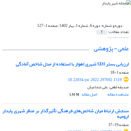
دوره و شماره:
دوره 6، شماره 1، بهار 1402، صفحه 1-127
تعداد مقالات:
7
علمی - پژوهشی
ارزیابی بستر SDI شهری اهواز با استفاده از مدل شاخص آمادگی
صفحه
1-18
10.22034/jsc.2022.297692.1519
صدیقه لطفی، علی شجاعیان
مشاهده مقاله
اصل مقاله
1.91 M
سنجش ارتباط میان شاخص‌های فرهنگی تأثیرگذار بر منظر شهری پایدار
ارومیه
صفحه
19-37