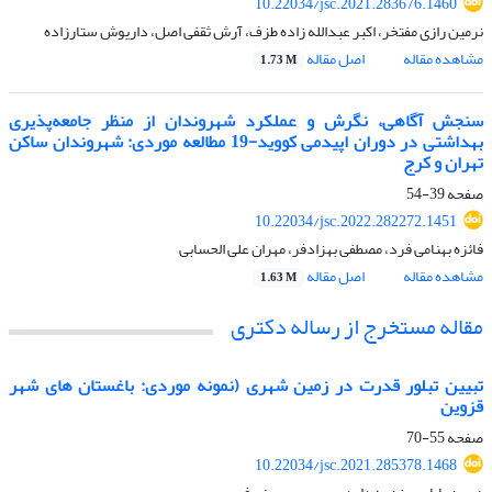
10.22034/jsc.2021.283676.1460
نرمین رازی مفتخر، اکبر عبدالله زاده طزف، آرش ثقفی اصل، داریوش ستارزاده
مشاهده مقاله
اصل مقاله
1.73 M
سنجش آگاهی، نگرش و عملکرد شهروندان از منظر جامعه‌پذیری
بهداشتی در دوران اپیدمی کووید-19 مطالعه موردی: شهروندان ساکن
تهران و کرج
صفحه
39-54
10.22034/jsc.2022.282272.1451
فائزه بهنامی فرد، مصطفی بهزادفر، مهران علی الحسابی
مشاهده مقاله
اصل مقاله
1.63 M
مقاله مستخرج از رساله دکتری
تبیین تبلور قدرت در زمین شهری (نمونه موردی: باغستان های شهر
قزوین
صفحه
55-70
10.22034/jsc.2021.285378.1468