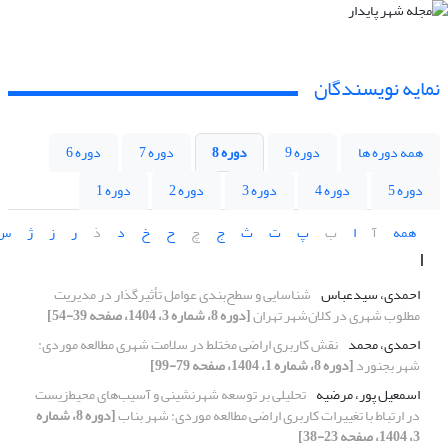
نمایه نویسندگان
همه دوره ها
دوره 9
دوره 8
دوره 7
دوره 6
دوره 5
دوره 4
دوره 3
دوره 2
دوره 1
همه
آ
ا
ب
پ
ت
ث
ج
چ
ح
خ
د
ذ
ر
ز
ژ
س
ا
احمدی، سیدعباس
شناسایی و سطح‌بندی عوامل تأثیرگذار در مدیریت
مطلوب شهری در کلان‌شهر تهران
[دوره 8، شماره 3، 1404، صفحه 39-54]
احمدی، محمد
نقش کاربری اراضی مختلط در سلامت شهری مطالعه موردی:
شهر بجنورد
[دوره 8، شماره 1، 1404، صفحه 79-99]
اسمعیل پور، مرضیه
تحلیلی بر توسعه شهرنشینی و آسیب‌های محیط‌زیست
در ارتباط با تغییرات کاربری اراضی مطالعه موردی: شهر بناب
[دوره 8، شماره
3، 1404، صفحه 23-38]