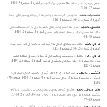
تحقق رویکرد شهر سالم مطالعه موردی: قائم‌شهر
[دوره 8، شماره 3، 1404،
صفحه 97-120]
محمدنژاد، محمد
متاورس؛ فرصت‌ها و چالش‌ها در پایداری شهرهای آینده
[دوره 8، شماره 1، 1404، صفحه 1-16]
محمدی، محمود
مرور نظام‌مند چالش‌های تحقق‌پذیری بازآفرینی بافت‌های
ناکارآمد شهری ایران از منظر حکمروایی شهری
[دوره 8، شماره 2، 1404،
صفحه 49-64]
مرادی، بابک
تحلیل پیامدهای جاپای بوم‌شناختی بر پایداری کلان‌شهر تهران
[دوره 8، شماره 3، 1404، صفحه 1-21]
مرادی، زهرا
تحلیل زیست‌پذیری بافت‌های فرسوده شهری منطقه هفت
تهران با استفاده از الگوریتم‌های یادگیری ماشین
[دوره 8، شماره 2، 1404،
صفحه 1-23]
مشکینی، ابوالفضل
مداخله در چرخه فقر شهری: تحلیلی جامع و انتقادی از
مسکن نامناسب و تهدید آن برای سلامت
[دوره 8، شماره 4، 1404، صفحه 79-
102]
ملکی صدقی، محمد
واکاوی شاخص‌های پایداری محلات با تأکید بر دیدگاه
ساکنین مطالعه موردی: محله اعتمادیه در زنجان
[دوره 8، شماره 2، 1404،
صفحه 25-47]
منتظری، زهرا
مرور نظام‌مند چالش‌های تحقق‌پذیری بازآفرینی بافت‌های