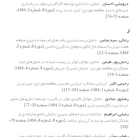
درویشی، احسان
تحلیل ساختاری توسعه کارآفرینی مؤثر در پایداری
شهرهای جدید مطالعه موردی: شهر جدید پرند
[دوره 8، شماره 3، 1404،
صفحه 55-74]
ر
رجائی، سیدعباس
تحلیل زیست‌پذیری بافت‌های فرسوده شهری منطقه
هفت تهران با استفاده از الگوریتم‌های یادگیری ماشین
[دوره 8، شماره 2،
1404، صفحه 1-23]
رحمن پور، هیمن
تحلیل عوامل مؤثر بر زیست شبانه در محورهای چند
عملکردی مطالعه موردی : خیابان شبرنگ مریوان
[دوره 8، شماره 4، 1404،
صفحه 1-19]
رحیمی، اکبر
ارزیابی عملکرد حرارتی بام سبز مطالعه موردی: شهر تبریز
[دوره 8، شماره 1، 1404، صفحه 101-117]
رضاپور، صادق
تحلیل عوامل کلیدی مؤثر در کاربرد توسعه حمل‌ونقل محور
در مدیریت کلان‌شهر تبریز
[دوره 8، شماره 1، 1404، صفحه 59-77]
رضایی، ابراهیم
مداخله در چرخه فقر شهری: تحلیلی جامع و انتقادی از
مسکن نامناسب و تهدید آن برای سلامت
[دوره 8، شماره 4، 1404، صفحه 79-
102]
رضایی، بیژن
شناسایی ابعاد توسعه کارآفرینی سبز در حوزه مدیریت