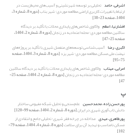
اشرفی، حامد
تحلیلی بر توسعه شهرنشینی و آسیب‌های محیط‌زیست در
ارتباط با تغییرات کاربری اراضی مطالعه موردی: شهر بناب
[دوره 8، شماره 3،
1404، صفحه 23-38]
افشارنیا، اعظم
واکاوی شاخص‌های پایداری محلات با تأکید بر دیدگاه
ساکنین مطالعه موردی: محله اعتمادیه در زنجان
[دوره 8، شماره 2، 1404،
صفحه 25-47]
اکبری، رضا
آسیب‌شناسی توسعه‌های منفصل شهری با تأکید بر پروژه‌های
نهضت ملی مسکن مطالعه موردی: شهر یزد
[دوره 8، شماره 3، 1404، صفحه
75-95]
امرایی، مهتاب
واکاوی شاخص‌های پایداری محلات با تأکید بر دیدگاه ساکنین
مطالعه موردی: محله اعتمادیه در زنجان
[دوره 8، شماره 2، 1404، صفحه 25-
47]
پ
پورحسن زاده، محمدحسین
علم‌سنجی و تحلیل شبکه مفهومی ساختار
دانش تاب‌آوری شهری در ایران
[دوره 8، شماره 2، 1404، صفحه 99-120]
پورطاهری، مهدی
مداخله در چرخه فقر شهری: تحلیلی جامع و انتقادی از
مسکن نامناسب و تهدید آن برای سلامت
[دوره 8، شماره 4، 1404، صفحه 79-
102]