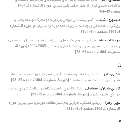
ناکارآمد شهری ایران از منظر حکمروایی شهری
[دوره 8، شماره 2، 1404،
صفحه 49-64]
منصوری، شهاب
آسیب‌شناسی عوامل بازدارنده و محرّک توسعه بافت با
رویکرد ساماندهی و توانمندسازی مطالعه موردی: شهر ایلام
[دوره 8، شماره
4، 1404، صفحه 103-126]
مهدنژاد، حافظ
هوش مصنوعی در حمل‌ونقل پایدار شهری: تحلیل علم‌سنجی
روندها، خوشه‌های مفهومی و شکاف‌های پژوهشی (2005–2024)
[دوره 8،
شماره 4، 1404، صفحه 61-78]
ن
نادری، نادر
شناسایی ابعاد توسعه کارآفرینی سبز در حوزه مدیریت پسماند
شهری موردمطالعه: شهر کرمانشاه
[دوره 8، شماره 2، 1404، صفحه 85-98]
نادری مایوان، رمضانعلی
نقش کاربری اراضی مختلط در سلامت شهری مطالعه
موردی: شهر بجنورد
[دوره 8، شماره 1، 1404، صفحه 79-99]
نوبر، زهرا
ارزیابی عملکرد حرارتی بام سبز مطالعه موردی: شهر تبریز
[دوره
8، شماره 1، 1404، صفحه 101-117]
ه