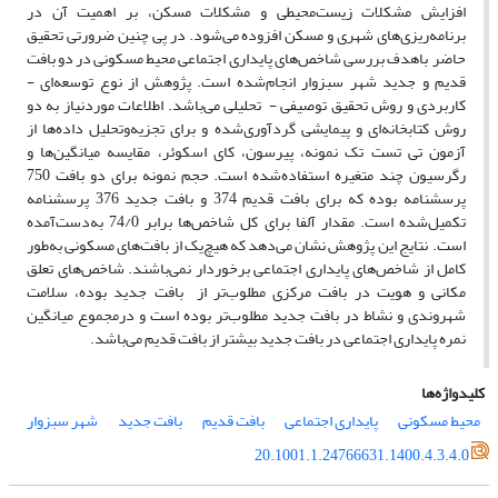
افزایش مشکلات زیست‌محیطی و مشکلات مسکن، بر اهمیت آن در
برنامه‌ریزی‌های شهری و مسکن افزوده می‌شود. در پی چنین ضرورتی تحقیق
حاضر باهدف بررسی شاخص‌های پایداری اجتماعی محیط مسکونی در دو بافت
قدیم و جدید شهر سبزوار انجام‌شده است. پژوهش از نوع توسعه‌ای -
کاربردی و روش تحقیق توصیفی - تحلیلی می‌باشد. اطلاعات موردنیاز به دو
روش کتابخانه‌ای و پیمایشی گردآوری‌شده و برای تجزیه‌وتحلیل داده‌ها از
آزمون تی تست تک نمونه، پیرسون، کای اسکوئر، مقایسه میانگین‌ها و
رگرسیون چند متغیره استفاده‌شده است. حجم نمونه برای دو بافت 750
پرسشنامه بوده که برای بافت قدیم 374 و بافت جدید 376 پرسشنامه
تکمیل‌شده است. مقدار آلفا برای کل شاخص‌ها برابر 74/0 به‌دست‌آمده
است. نتایج این پژوهش نشان می‌دهد که هیچ‌یک از بافت‌های مسکونی به‌طور
کامل از شاخص‌های پایداری اجتماعی برخوردار نمی‌باشند. شاخص‌های تعلق
مکانی و هویت در بافت مرکزی مطلوب‌تر از بافت جدید بوده، سلامت
شهروندی و نشاط در بافت جدید مطلوب‌تر بوده است و درمجموع میانگین
نمره پایداری اجتماعی در بافت جدید بیشتر از بافت قدیم می‌باشد.
کلیدواژه‌ها
محیط مسکونی
پایداری اجتماعی
بافت قدیم
بافت جدید
شهر سبزوار
20.1001.1.24766631.1400.4.3.4.0