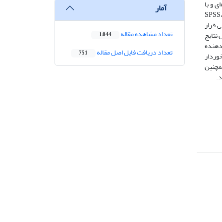
ی و با
آمار
ولویت‌بندی مؤلفه‌های آن در محله سهرابیه از نرم‌افزارهای SPSS، Smart
محله سهرابیه با میانگین 27/2 در سطح پایینی قرار
تعداد مشاهده مقاله
 نتایج
1,044
‌دهنده
تعداد دریافت فایل اصل مقاله
751
وردار
همچنین
د.