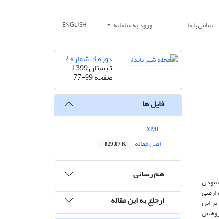
تماس با ما
ورود به سامانه
ENGLISH
دوره 3، شماره 2
تابستان 1399
صفحه
77-99
فایل ها
XML
اصل مقاله
829.07 K
هم رسانی
 نمودن
ال 1343 و تحت تأثیر اصلاحات ارضی
ارجاع به این مقاله
بر این
پژوهش