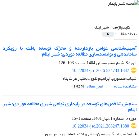
کلیدواژه‌ها =
شهر ایلام
تعداد مقالات:
6
آسیب‌شناسی عوامل بازدارنده و محرّک توسعه بافت با رویکرد
ساماندهی و توانمندسازی مطالعه موردی: شهر ایلام
دوره 8، شماره 4، زمستان 1404، صفحه
103-126
10.22034/jsc.2026.524733.1847
شهاب منصوری، ابراهیم تقوی، بختیار عزت پناه
مشاهده مقاله
اصل مقاله
1.02 M
سنجش شاخص‌های توسعه در پایداری نواحی شهری مطالعه موردی: شهر
ایلام
دوره 5، شماره 1، بهار 1401، صفحه
1-15
10.22034/jsc.2021.263247.1380
فاطمه میرزابیگی، حسین مجتبی زاده خانقاهی، رحیم سرور