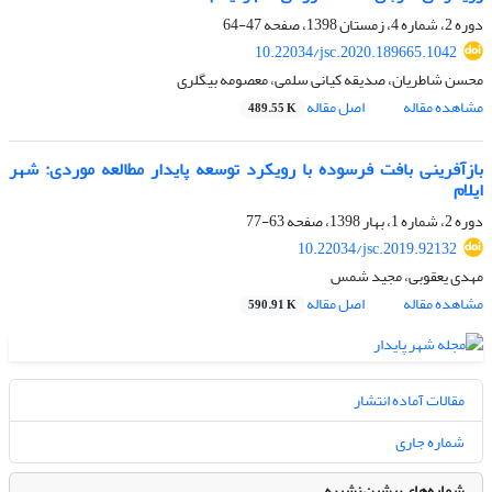
دوره 2، شماره 4، زمستان 1398، صفحه
47-64
10.22034/jsc.2020.189665.1042
محسن شاطریان، صدیقه کیانی سلمی، معصومه بیگلری
مشاهده مقاله
اصل مقاله
489.55 K
بازآفرینی بافت فرسوده با رویکرد توسعه پایدار مطالعه موردی: شهر
ایلام
دوره 2، شماره 1، بهار 1398، صفحه
63-77
10.22034/jsc.2019.92132
مهدی یعقوبی، مجید شمس
مشاهده مقاله
اصل مقاله
590.91 K
مقالات آماده انتشار
شماره جاری
شماره‌های پیشین نشریه