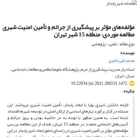
مؤلفه‌های مؤثر بر پیشگیری از جرائم و تأمین امنیت شهری
مطالعه موردی: منطقه 15 شهر تهران
نوع مقاله : علمی - پژوهشی
نویسنده
محمدعلی عامری
استادیار مدیریت پیشگیری از جرم، پژوهشگاه علوم انتظامی و مطالعات اجتماعی،
تهران ، ایران
10.22034/jsc.2021.286531.1472
چکیده
لازمه داشتن شهری پویا با ابعاد پایدار، تأمین امنیت شهری می‌باشد. این
مسئله در کنار برآورد نیازهای اساسی از ارکان اصلی در توسعه شهرها قلمداد
شده است. به همین منظور با توجه به در حاشیه بودن و بروز جرائم و
آسیب‌های اجتماعی متعدد در منطقه 15 تهران، هدف از این مطالعه بررسی
مؤلفه‌های مؤثر بر تأمین امنیت شهری در راستای تحقق ابعاد شهر پایدار در این
منطقه می‌باشد. مطالعه حاضر از نوع «کاربردی» و به روش «کمی - پیمایشی» با