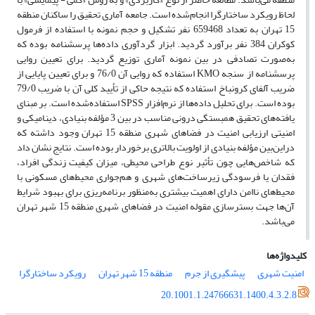
لحاظ رویکرد ساختارگرا انجام‌شده است. جامعه آماری تحقیق را ساکنان منطقه
15 تهران به تعداد 659468 نفر تشکیل و حجم نمونه با استفاده از فرمول
کوکران 384 نفر برآورد گردید. ابزار گردآوری داده‌ها پرسشنامه بوده که
به‌صورت تصادفی در بین نمونه آماری توزیع گردید. برای تعیین روایی
پرسشنامه از سنجه KMO استفاده که روایی آن 76/0 و برای تعیین پایایی از
ضریب آلفای کرونباخ استفاده که نتیجه حاکی از تأیید کلی آن با ضریب 79/0
بوده است. برای تحلیل داده‌ها از نرم‌افزار SPSS استفاده‌شده است. بر مبنای
یافته‌های تحقیق همبستگی درونی مناسب در بین 3 مؤلفه بنیادی، دینامیکی و
امنیتی ارزیابی امنیت در فضاهای شهری منطقه 15 تهران وجود داشته که
دراین‌بین مؤلفه بنیادی از اولویت بالاتری برخوردار بوده است. نتایج نشان داد
که شاخص‌هایی چون تأثیر نوع طراحی محیطی، میزان کیفیت زندگی افراد،
فقدان یا فرسودگی زیرساخت‌های شهری و هم‌جواری محیط‌های مسکونی با
محیط‌های ناامن دارای اهمیت بیشتری به‌منظور برنامه‌ریزی برای بهبود شرایط
آن‌ها جهت بسترسازی مقوله امنیت در فضاهای شهری منطقه 15 شهر تهران
می‌باشد.
کلیدواژه‌ها
امنیت شهری
پیشگیری از جرم
منطقه 15 شهر تهران
رویکرد ساختارگرا
20.1001.1.24766631.1400.4.3.2.8