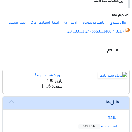
این محلات شده‌اند.
کلیدواژه‌ها
زوال شهری
بافت فرسوده
آزمون G
امتیاز استاندارد Z
شهر مشهد
20.1001.1.24766631.1400.4.3.1.7
مراجع
دوره 4، شماره 3
پاییز 1400
صفحه
1-16
فایل ها
XML
اصل مقاله
687.25 K