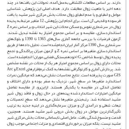
دارند. بر اساس مطالعات اکتشافی به‌عمل‌آمده، تحولات این بافت‌ها در چند
دهه اخیر با ماهیت زوال مطابقت دارد. هدف اصلی این پژوهش، شناسایی
عوامل و انطباق و یا عدم انطباق زوال محلات بخش مرکزی شهر مشهد با بافت
فرسوده و قدیمی آن است. برای انجام این پژوهش، 12 متغیر مرتبط به پدیده
زوال در سرشماری نفوس و مسکن محلات این شهر انتخاب و بر اساس نمره Z
استانداردسازی، مقایسه و بر اساس مجموع امتیاز به نقشه تبدیل شدند.
آزمون فرضیات با بررسی جامعه آماری سال‌های 1365 تا 1390 و بلوک‌های
سرشماری سال 1390 مرکز آمار ایران انجام‌شده است. تحلیل داده‌ها از طریق
استانداردسازی متغیرها بر اساس نمره Z و آزمون میزان پراکندگی و تجمع
پدیده زوال توسط شاخص G (خودهمبستگی فضایی موران) انجام‌شده است.
محلات دارای زوال بر اساس مجموع امتیاز هر یک از محلات در نقشه مشخص
شد. پردازش آماری و کارتوگرافی نقشه‌ها به کمک نرم‌افزارهای Excel و Arc
GIS صورت پذیرفته است. نتایج محاسبات نشان می‌دهد که میانگین نمرات
استاندارد متغیرها در سطح شهر، نزدیک به صفر بوده و دارای اختلاف و
تفاضل اندکی در مقایسه با یکدیگر هستند. ازاین‌رو، از مقایسه تفاضل
میانگین امتیازات استانداردشده پهنه‌های در حال زوال و فاقد زوال شهر
مشهد استفاده شد. رتبه‌بندی متغیرها نشان می‌دهد که سطح تحصیلات و
تبعات شغلی و درآمدی آن و میزان سرمایه‌گذاری در ابنیه جدید به ترتیب
تأثیرگذارترین عوامل در زوال بخش درونی شهر مشهد هستند. همچنین،
قدمت و منسوخ‌شدگی بافت، عامل اصلی نابسامانی محلات بخش مرکزی شهر
مشهد نیست، بلکه میزان برخورداری اقتصادی و منزلت اجتماعی موجب زوال