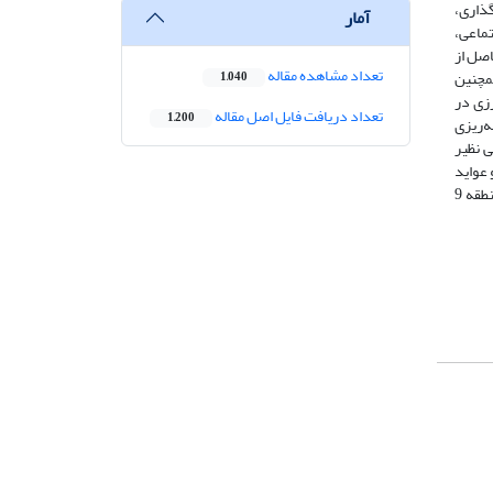
ذاری،
آمار
ماعی،
 نیست و نتایج حاصل از
تعداد مشاهده مقاله
متوسط (3) برآورد شده است. همچنین
1,040
 کشاورزی در
تعداد دریافت فایل اصل مقاله
1,200
مه‌ریزی
 نظیر
 عواید
اقتصادی آن؛ ارتقاء وضع کیفی فضاها و پهنه‌های طبیعی موجود و حفظ و توسعه پهنه‌های اکولوژیک در مدیریت اکوتوریسم بافت‌های اکولوژیک شهری منطقه 9