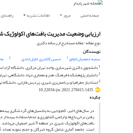
صفحه اصلی
مرور
اطلاعات نشریه
راهنمای 
ارزیابی وضعیت مدیریت بافت‌های اکولوژیک شهری مطال
نوع مقاله : مقاله مستخرج از رساله دکتری
نویسندگان
2
1
سمیه حمصیان اتفاق
حسین کلانتری خلیل ابادی
محم
1
دانشجوی دکتری شهرسازی، واحد تهران مرکزی، دانشگاه آزاد اسلا
2
دانشیار پژوهشکده فرهنگ، هنر و معماری جهاد دانشگاهی، تهران،
3
استادیار جغرافیا و برنامه‌ریزی شهری، پردیس فارابی، دانشگاه تهر
10.22034/jsc.2021.278415.1435
چکیده
رفتن برخی باغ‌ها و اراضی کشاورزی و عدم استفاده بهینه از 