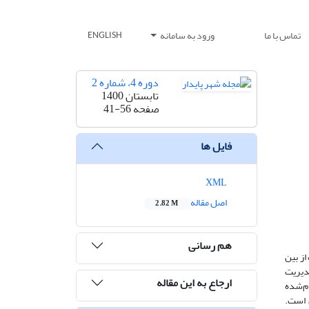
تماس با ما
ورود به سامانه
ENGLISH
دوره 4، شماره 2
تابستان 1400
صفحه
41-56
فایل ها
XML
اصل مقاله
2.82 M
هم رسانی
ها در منطقه 9 شهر اصفهان باعث از بین
مدیریت
ارجاع به این مقاله
. روش تحقیق توصیفی –تحلیلی بوده و تجزیه‌وتحلیل داده‌ها با روش STAR و آماره T انجام‌شده
فهان است.