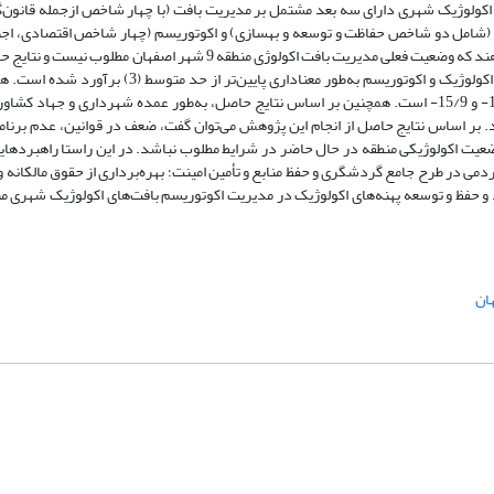
کولوژیک شهری دارای سه بعد مشتمل بر مدیریت بافت (با چهار شاخص ازجمله قانون‌گ
ژیک (شامل دو شاخص حفاظت و توسعه و بهسازی) و اکوتوریسم (چهار شاخص اقتصادی، اجت
زیست‌محیطی و فرهنگی) است. نتایج روش STAR، نشان می‌دهند که وضعیت فعلی مدیریت بافت اکولوژی منطقه 9 شهر اصفهان مطلوب
آماره T، بیانگر آن است که میانگین بعد مدیریت بافت، بافت اکولوژیک و اکوتوریسم به‌طور معناداری پایین‌تر از حد 
مقدار آماره T برای این سه بعد به ترتیب برابر با 15/7-، 13/0- و 15/9- است. همچنین بر اساس نتایج حاصل، به‌طور عمده شهرداری و جهاد
ی اصفهان، نقش دارند. بر اساس نتایج حاصل از انجام این پژوهش می‌توان گفت، ضعف در قوانین، عدم برنا
یت اکولوژیکی منطقه در حال حاضر در شرایط مطلوب نباشد. در این راستا راهبردهایی
دمی در طرح جامع گردشگری و حفظ منابع و تأمین امینت؛ بهره‌برداری از حقوق مالکانه و