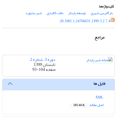
کلیدواژه‌ها
بازآفرینی شهری
توسعه پایدار
بافت کالبدی
شهر بجنورد
20.1001.1.24766631.1399.3.2.7.4
مراجع
دوره 3، شماره 2
تابستان 1399
صفحه
93-104
فایل ها
XML
اصل مقاله
585.66 K