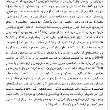
می‌توان از طرح‌های بازآفرینی در شهرها به‌عنوان بزرگ‌ترین رویداد شهری یاد
کرد چراکه تحولات ریشه‌ای و عمیقی را در جهت بهبود عملکرد شهرها به‌ویژه
در بعد کالبدی آن به وجود آورده است. ازاین‌رو با توجه به اهمیت موضوع،
پژوهش حاضر سعی دارد به مطالعه تحلیل بازآفرینی در بعد کالبدی شهر
بجنورد بپردازد. روش تحقیق در این پژوهش توصیفی – تحلیلی و از نوع
کاربردی می‌باشد. ابزار پژوهش پرسشنامه می‌باشد. جامعه آماری پژوهش
گروه خبرگان تشکیل می‌دهند که از میان آن‌ها 15 نفر به روش گلوله برفی
انتخاب شدند. ابزار تجزیه‌وتحلیل آماری نیز، نرم‌افزارهای spss و Super
decision و آزمون‌های تی‌تک نمونه‌ای و Anp می‌باشد. بر اساس تحلیل صورت
گرفته مشخص گردید که در طرح بازآفرینی شهر بجنورد شاخص مسکن و
زیرساخت‌های آن بالاترین ارزش را با مقدار 486/0 دارد، شاخص مسکن با
269/0 و توجه به کیفیت مسکن با ضریب اهمیتی برابر با 167/0 در مراتب
بعدی قرارگرفته‌اند. کم‌اهمیت‌ترین مقدار به حمل‌ونقل و ارتباطات و با مقدار
078/0 اختصاص‌یافته است. بنابراین می‌توان نتیجه گرفت در بازآفرینی شهر
بجنورد بیشتر کاربری مسکونی و بحث نوسازی و ساخت‌وساز واحدهای
مسکونی مدنظر بوده و توجهی به اصول بازآفرینی از قبیل نیازهای ساکنین به
مسکن مناسب، حمل‌ونقل و زیرساخت‌های آن، اوقات فراغت، پارکینگ‌های
مناسب و ... نشده و این مشکلات ممکن است همچون قبل وجود داشته باشد.
این امر حاکی از آن است که بسترهای کالبدی و عملکردی موجود در بافت جهت
رسیدن به ارزش‌افزوده و بازآفرینی محدوده در راستای حفظ و باز زنده سازی
هویت بومی و ارتقاء کیفی آن، مناسب نمی‌باشد.