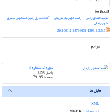
کلیدواژه‌ها
تولید فضای رانتی
رانت جویی باز توزیعی
آماده‌سازی زمین مسکونی شهری
شهر زنجان
20.1001.1.24766631.1398.2.3.5.7
مراجع
دوره 2، شماره 3
پاییز 1398
صفحه
79-95
فایل ها
XML
اصل مقاله
926.35 K