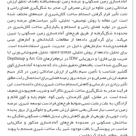
آماده‌سازی زمین مسکونی و عرضه زمین توسعه‌نیافته باهدف تحقق ارزش
مبادلاتی زمین علاوه بر ارزش مصرفی آن، منجر به شکل‌گیری فضای رانتی و
تحت تأثیر قرار گرفتن انسجام ساخت کلان‌شهری از جنبه‌های مختلف شده
است. این مقاله با روش توصیفی- تحلیلی، تأثیر سیاست‌های عرضه زمین
شهری در تولید فضای رانتی و انسجام و یکپارچگی ساخت کلان‌شهری در
محدوده شکل‌گرفته از طریق طرح‌های آماده‌سازی زمین مسکونی را تبیین
می‌کند. برای گردآوری داده‌ها از مطالعات کتابخانه‌ای و آمارهای عینی
طبقه‌بندی‌شده سازمان‌های دخیل در مدیریت شهری استفاده‌شده است.
برای تحلیل داده‌ها از روش تحلیلی space syntax، تحلیل همپوشانی وزنی (با
ضریب وزنی فازی) و درون‌یابی IDW در نرم‌افزارهای Arc Gis و Depthmap
بهره‌گیری شده است. یافته‌های تحقیق نشان داد که محدوده آماده‌سازی کوی
گلشهر متناسب با تأمین سهم بالایی از ارزش مبادلاتی زمین در کنار سهم
ضعیف ارزش مصرفی و در نتیجه بروز زمینه فضایی برای استحصال رانت مطلق
تأثیر زیادی در نارسایی و کاهش انسجام ساخت شهری زنجان داشته است. این
فرآیند منجر به شکل‌گیری ساخت شهری ناکارآمد و ضریب هم پیوندی ضعیف
شده است. در مقابل، کوی کارمندان، پایین کوه، علوم پایه و کوی قائم و
آزادگان، به علت رعایت نسبی ضوابط طرح‌های فرادست توسعه شهری، عرضه
زمین برحسب نیاز مسکن یعنی تحقق ارزش مصرفی و جلوگیری از بروز پدیده
رانت جویی باز توزیعی از طریق کاهش زمان تبدیل قطعات مسکونی تفکیکی به
ساختمان مسکونی در محدوده طرح‌های آماده‌سازی مذکور و مکان‌یابی
مناسب در پیوستگی با بافت موجود شهر یک ساخت شهری منسجم با پیوند
فضایی مطلوب ایجاد کرده است.