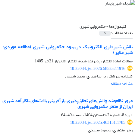
کلیدواژه‌ها =
حکمروایی شهری
تعداد مقالات:
5
نقش شهرداری الکترونیک دربهبود حکمروایی شهری (مطالعه موردی:
شهر ملایر)
مقالات آماده انتشار، پذیرفته شده، انتشار آنلاین از
21 تیر 1405
10.22034/jsc.2026.585232.1916
شیلا به سرشتی، پارسا قنبری، مجید شمس
مشاهده مقاله
مرور نظام‌مند چالش‌های تحقق‌پذیری بازآفرینی بافت‌های ناکارآمد شهری
ایران از منظر حکمروایی شهری
دوره 8، شماره 2، تابستان 1404، صفحه
49-64
10.22034/jsc.2025.463151.1785
زهرا منتظری، محمود محمدی