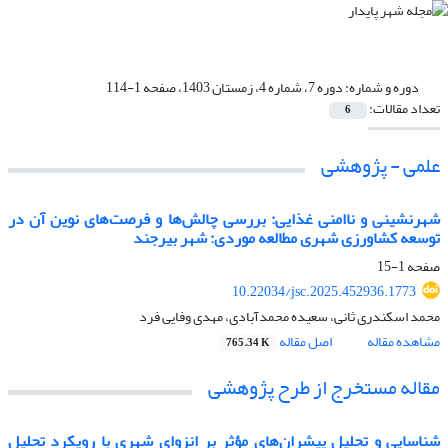
دوره و شماره:
دوره 7، شماره 4، زمستان 1403، صفحه 1-114
تعداد مقالات:
6
علمی - پژوهشی
شهرنشینی و ناامنی غذایی: بررسی چالش‌ها و فرصت‌های نوین آن در
توسعه کشاورزی شهری مطالعه موردی: شهر بیرجند
صفحه
1-15
10.22034/jsc.2025.452936.1773
محمد اسکندری ثانی، سعیده محمدآبادی، مهدی وفایی فرد
مشاهده مقاله
اصل مقاله
765.34 K
مقاله مستخرج از طرح پژوهشی
شناسایی و تحلیل پیشران‌های مؤثر بر انزوای شهری با رویکرد تحلیل