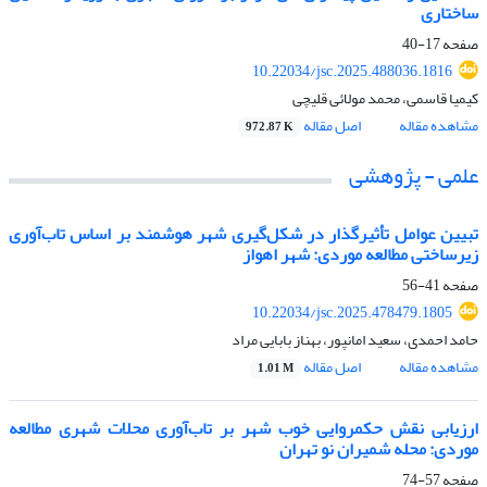
ساختاری
صفحه
17-40
10.22034/jsc.2025.488036.1816
کیمیا قاسمی، محمد مولائی قلیچی
مشاهده مقاله
اصل مقاله
972.87 K
علمی - پژوهشی
تبیین عوامل تأثیرگذار در شکل‌گیری شهر هوشمند بر اساس تاب‌آوری
زیرساختی مطالعه موردی: شهر اهواز
صفحه
41-56
10.22034/jsc.2025.478479.1805
حامد احمدی، سعید امانپور، بهناز بابایی مراد
مشاهده مقاله
اصل مقاله
1.01 M
ارزیابی نقش حکمروایی خوب شهر بر تاب‌آوری محلات شهری مطالعه
موردی: محله شمیران نو تهران
صفحه
57-74