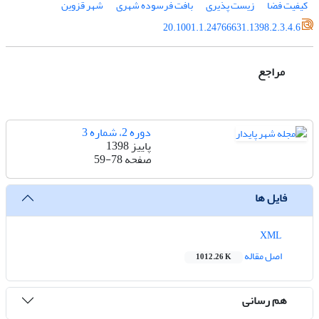
کیفیت فضا
زیست پذیری
بافت فرسوده شهری
شهر قزوین
20.1001.1.24766631.1398.2.3.4.6
مراجع
دوره 2، شماره 3
پاییز 1398
صفحه
59-78
فایل ها
XML
اصل مقاله
1012.26 K
هم رسانی