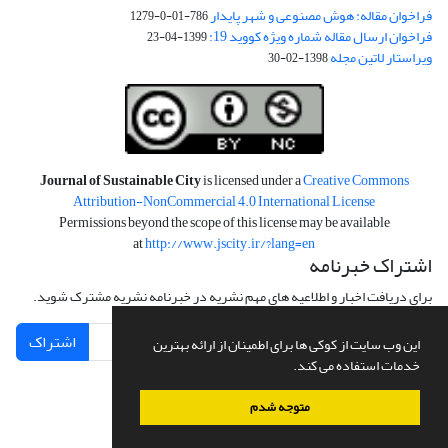
فراخوان مقاله: هوش مصنوعی و شهر پایدار
786-01-0-1279
فراخوان ارسال مقاله شماره ویژه کووید 19:
1399-04-23
ویراستار لاتین مجله
1398-02-30
Journal of Sustainable City
is licensed under a
Creative Commons
Attribution-NonCommercial 4.0 International License
Permissions beyond the scope of this license may be available
at
http://www.jscity.ir/?lang=en
اشتراک خبرنامه
برای دریافت اخبار و اطلاعیه های مهم نشریه در خبرنامه نشریه مشترک شوید.
اشتراک
این وب سایت از کوکی ها برای اطمینان از ارائه بهترین
خدمات استفاده می کند.
متوجه شدم
سامانه مدیریت نشریات علمی.
طراحی و پیاده سازی از
سیناوب