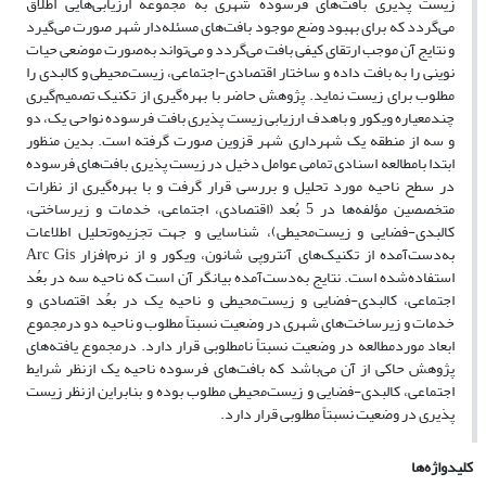
زیست پذیری بافت‌های فرسوده شهری به مجموعه ارزیابی‌هایی اطلاق
می‌گردد که برای بهبود وضع موجود بافت‌های مسئله‌دار شهر صورت می‌گیرد
و نتایج آن موجب ارتقای کیفی بافت می‌گردد و می‌تواند به‌صورت موضعی حیات
نوینی را به بافت داده و ساختار اقتصادی-اجتماعی، زیست‌محیطی و کالبدی را
مطلوب برای زیست نماید. پژوهش حاضر با بهره‌گیری از تکنیک تصمیم‌گیری
چندمعیاره ویکور و باهدف ارزیابی زیست پذیری بافت فرسوده نواحی یک، دو
و سه از منطقه یک شهرداری شهر قزوین صورت گرفته است. بدین منظور
ابتدا بامطالعه اسنادی تمامی عوامل دخیل در زیست پذیری بافت‌های فرسوده
در سطح ناحیه مورد تحلیل و بررسی قرار گرفت و با بهره‌گیری از نظرات
متخصصین مؤلفه‌ها در 5 بُعد (اقتصادی، اجتماعی، خدمات و زیرساختی،
کالبدی-فضایی و زیست‌محیطی)، شناسایی و جهت تجزیه‌وتحلیل اطلاعات
به‌دست‌آمده از تکنیک‌های آنتروپی شانون، ویکور و از نرم‌افزار Arc Gis
استفاده‌شده است. نتایج به‌دست‌آمده بیانگر آن است که ناحیه سه در بعُد
اجتماعی، کالبدی-فضایی و زیست‌محیطی و ناحیه یک در بعُد اقتصادی و
خدمات و زیرساخت‌های شهری در وضعیت نسبتاً مطلوب و ناحیه دو درمجموع
ابعاد موردمطالعه در وضعیت نسبتاً نامطلوبی قرار دارد. درمجموع یافته‌های
پژوهش حاکی از آن می‌باشد که بافت‌های فرسوده ناحیه یک ازنظر شرایط
اجتماعی، کالبدی-فضایی و زیست‌محیطی مطلوب بوده و بنابراین ازنظر زیست
پذیری در وضعیت نسبتاً مطلوبی قرار دارد.
کلیدواژه‌ها