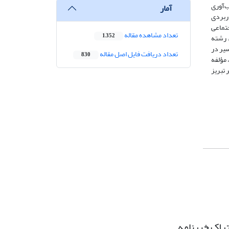
ش تاب‌آوری
آمار
ز نوع کاربردی
تماعی
تعداد مشاهده مقاله
1,352
ئوریک پژوهش و انجام تحلیل دلفی با مشارکت 15 متخصص رشته
سیر در
تعداد دریافت فایل اصل مقاله
830
فزار PLS نوع مؤلفه‌ها با توجه به اثرگذاری و اثرپذیری بر سایر مؤلفه‌ها مشخص‌شده است. نتایج نشان می‌دهد که مؤلفه مشارکت با ضریب 396/0، مؤلفه
را در ارتقای تاب‌آوری اجتماعی شهروندان در برابر کووید-19 در شهر تبریز
راک خبرنامه