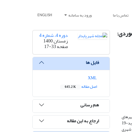
تماس با ما
ورود به سامانه
ENGLISH
ان در برابر اپیدمی کووید-19 (مطالعه موردی:
دوره 4، شماره 4
زمستان 1400
صفحه
17-33
فایل ها
XML
اصل مقاله
645.2 K
هم رسانی
ر سطح جهان و همچنین شهرهای
ارجاع به این مقاله
ایران ازجمله تبریز وضعیت ویژه‌ای پدید آمده است. برای مدیریت این بحران و همچنین ارتقای تاب‌آوری اجتماعی شهروندان در برابر مخاطرات کووید-19
 شهری