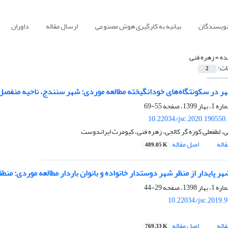
نویسندگان
بیانیه به کارگیری هوش مصنوعی
ارسال مقاله
داوران
ده =
زهره فنی
ات:
2
ر در سکونتگاه‌های خودانگیخته مطالعه موردی: شهر سنندج، ناحیه منفص
55-69
10.22034/jsc.2020.190550
ی، لطفعلی کوزه گر کالجی، زهره فنی، کیومرث ایراندوست
اله
اصل مقاله
489.05 K
ر پایدار از منظر شهر دوستدار خانواده و بانوان باردار مطالعه موردی: منطقه 19 شهر تهر
29-44
10.22034/jsc.2019.
اله
اصل مقاله
769.33 K