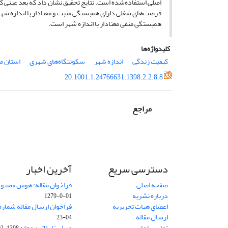
اصلی استفاده‌شده است. نتایج تحقیق نشان داد که بعد عینی
فرصت‌های شغلی دارای همبستگی مثبت و معنادار با اندازه شه
همبستگی منفی معنادار با اندازه شهر است.
کلیدواژه‌ها
کیفیت زندگی
اندازه شهر
سکونتگاه‌های شهری
استان م
20.1001.1.24766631.1398.2.2.8.8
مراجع
دسترسی سریع
آخرین اخبار
صفحه اصلی
فراخوان مقاله: هوش مصنوعی
درباره نشریه
01-0-1279
اعضای هیات تحریریه
فراخوان ارسال مقاله شماره وی
ارسال مقاله
04-23
تماس با ما
ویراستار لاتین مجله