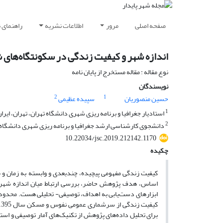
صفحه اصلی
مرور
اطلاعات نشریه
راهنمای 
اندازه شهر و کیفیت زندگی در سکونتگاه‌های ش
نوع مقاله : مقاله مستخرج از پایان نامه
نویسندگان
2
1
حسین منصوریان
سپیده عظیمی
1
استادیار جغرافیا و برنامه ریزی شهری دانشگاه تهران، تهران، ایرا
2
دانشجوی کارشناسی ارشد جغرافیا و برنامه ریزی شهری دانشگاه ته
10.22034/jsc.2019.212142.1170
چکیده
کیفیت زندگی مفهومی پیچیده، چندبعدی و وابسته به زمان و مک
اساس، هدف پژوهش حاضر، بررسی ارتباط میان اندازه شهر 
ابزارهای دست‌یابی به اهداف، توصیفی- تحلیلی هست. محدوده