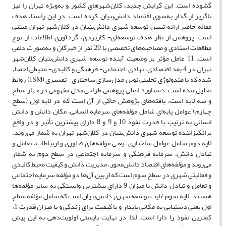
گشوده است. این گرایش جدید، کلان‌شهرهای کشور و به‌ویژه تهران را نیز
ناگریز از گذار به‌سوی اقتصاد دانش‌بنیان کرده است. در این راستا، هدف
مقاله حاضر ارائه تبیین توسعه شهری دانش‌بنیان در کلان‌شهر تهران مبتنی
است. پژوهش از نظر هدف توسعه‌ای- کاربردی، گردآوری اطلاعات از نوع
مطالعات اسنادی و مصاحبه‌های تخصصی با 20 نفر از خبرگان و به‌صورت دلفی
است. 11 عامل مؤثر بر وضعیت آینده توسعه شهری دانش‌بنیان کلان‌شهر
تهران در 4 بعد اقتصادی، نهادی، اجتماعی- فرهنگی و کالبدی- محیطی احصاء
شده که با متدولوژی تحلیلی نوین مدل‌سازی ساختاری- تفسیری (ISM) روابط
تحلیل‌شده است. دستاورد اصلی پژوهش طراحی مدل مفهومی در چهار سطح
و سه لایه است، یافته‌های پژوهش حاکی از آن است که در لایه اول (سطح
چهارم) عوامل پایه‌ای شامل مؤلفه‌های سرمایه انسانی، مکان دانش و دانش
انسانی به ترتیب با قدرت نفوذ 10 و 9 و 8 دارای بیشترین تأثیر و در واقع
برانگیزاننده توسعه شهری دانش‌بنیان در کلان‌شهر تهران به شمار می‌روند.
لایه دوم شامل عوامل ساختاری، یعنی مؤلفه‌های فناوری و ارتباطات، تعامل و
تبادل دانش، سرمایه فرهنگی و سرمایه اجتماعی در سطح دوم به شمار
می‌روند و مؤلفه‌های اقتصاد دانش‌محور، مدیریت دانش و کیفیت محیط کالبدی
و فعالیتی شهری در سطح سوم است که از بین آن‌ها دو مؤلفه سرمایه اجتماعی
و تعامل و تبادل دانش با میزان 9 دارای بیشترین وابستگی به سایر مؤلفه‌ها
هستند، لایه سوم غایت توسعه شهری دانش‌بنیان است که شامل مؤلفه سطح
اول یعنی دستیابی به مکانی پایدار و با کیفیت برای زندگی و با میزان قدرت 1،
کمترین نفوذ را دارا است، لذا در نهایت بایستی اولویت‌دهی به این پیش