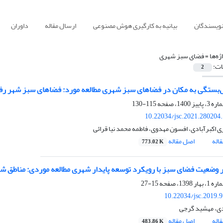
نویسندگان
بیانیه به کارگیری هوش مصنوعی
ارسال مقاله
داوران
ژه‌ها =
فضای سبز شهری
ات:
2
‌بستگی به مکان در فضاهای سبز شهری مطالعه مورد: فضاهای سبز شهر ر
115-130
10.22034/jsc.2021.280204
ی اکبرآبادی، افسون مهدوی، فاطمه محمد نیا قرائی
اله
اصل مقاله
773.02 K
ر وضعیت فضای سبز با رویکرد توسعه پایدار شهری مطالعه موردی: مناطق ش
15-27
10.22034/jsc.2019.
دی، مهشید گرجی
اله
اصل مقاله
483.86 K