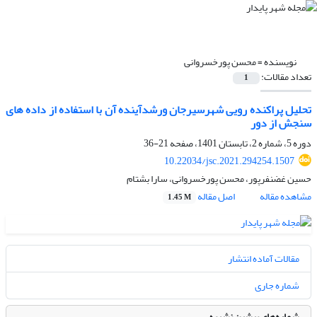
نویسنده =
محسن پورخسروانی
تعداد مقالات:
1
تحلیل پراکنده رویی شهرسیرجان ورشدآینده آن با استفاده از داده های
سنجش از دور
دوره 5، شماره 2، تابستان 1401، صفحه
21-36
10.22034/jsc.2021.294254.1507
حسین غضنفرپور، محسن پورخسروانی، سارا بشتام
مشاهده مقاله
اصل مقاله
1.45 M
مقالات آماده انتشار
شماره جاری
شماره‌های پیشین نشریه