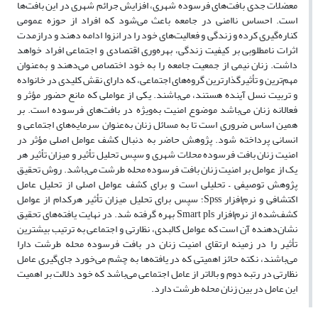
معضلات جدی بافت‌های فرسوده شهری، افزایش جرائم شهری در این بافت‌ها
است. احساس ناامنی در جامعه باعث می‌شود که افراد از حوزه عمومی
کناره‌گیری کرده و زندگی و فعالیت‌های خود را در انزوا ادامه دهند و درازمدت
اثرات نامطلوبی بر کیفیت زندگی، بهره‌وری اقتصادی و اجتماعی افراد خواهد
داشت. زنان نیمی از جمعیت جامعه را به خود اختصاص می‌دهند و به‌عنوان
مهم‌ترین و تأثیرگذارترین گروه‌های اجتماعی، که دارای نقش کلیدی در خانواده
و تربیت نسل آینده هستند، می‌باشند. یکی از عواملی که مانع حضور مؤثر و
فعالانه زنان می‌باشد موضوع امنیت به‌ویژه در بافت‌های فرسوده است. بر
همین اساس ضروری است تا به مسائل زنان به‌عنوان سرمایه‌های اجتماعی و
انسانی پرداخته شود. پژوهش حاضر به دنبال کشف عوامل اصلی مؤثر در
امنیت زنان بافت فرسوده محلات شهری و سپس تحلیل تأثیر و میزان تأثیر هر
یک از عوامل بر امنیت زنان بافت فرسوده محله طرشت می‌باشد. روش تحقیق
پژوهش توصیفی – تحلیلی است و برای کشف عوامل اصلی از تحلیل عامل
اکتشافی و نرم‌افزار Spss؛ سپس برای تحلیل میزان تأثیر هرکدام از عوامل
کشف‌شده از نرم‌افزار Smart pls بهره گرفته شد. در نهایت یافته‌های تحقیق
نشان‌دهنده آن است که عوامل کالبدی، نظارتی و اجتماعی به ترتیب بیشترین
تأثیر را در زمینه ارتقای امنیت زنان در بافت فرسوده محله طرشت دارا
می‌باشند، نکته حائز اهمیتی که در یافته‌ها به چشم می‌خورد جای‌گیری عامل
نظارتی در رتبه دوم و بالاتر از عامل اجتماعی می‌باشد که خود دلالت بر اهمیت
این عامل در بین زنان محله طرشت دارد.