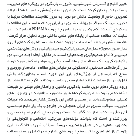
تغییر اقلیم و گسترش شهرنشینی، ضرورت بازنگری در رویکردهای مدیریت
ریسک را دوچندان کرده است. در این راستا، پژوهش حاضر با هدف ارائه
تصویری جامع از وضعیت دانش موجود، به مرور نظام‌مند مطالعات مرتبط با
مدیریت ریسک سیلاب و رواناب شهری در ایران پرداخته است. این مطالعه با
رویکردی آمیخته (کمی–کیفی) و بر اساس چارچوب PRISMA انجام شد و در
نهایت 67 مطالعه منتخب از پایگاه‌های علمی داخلی مورد تحلیل قرار گرفت.
یافته‌ها نشان می‌دهد که ادبیات موجود عمدتاً تحت سلطه رویکردهای فنی و
مدل‌محور، به‌ویژه مدل‌های هیدرولوژیکی و هیدرولیکی و روش‌های پهنه‌بندی
مبتنی بر GIS و تصمیم‌گیری چندمعیاره است. در مقابل، ابعاد اجتماعی، نهادی
و اکولوژیکی ریسک سیلاب، از جمله آسیب‌پذیری و مواجهه، کمتر مورد توجه
قرار گرفته‌اند. همچنین، ناهمگونی در مقیاس‌های مطالعه، داده‌های ورودی و
سطح اعتبارسنجی از ویژگی‌های بارز این حوزه است، به‌طوری‌که بخش
قابل‌توجهی از مطالعات فاقد اعتبارسنجی مناسب بوده‌اند. اگرچه نشانه‌هایی از
ورود رویکردهای نوین مانند یادگیری ماشین و راهکارهای مبتنی بر طبیعت
مشاهده می‌شود، اما این رویکردها هنوز به‌صورت نظام‌مند در چارچوب‌های
تحلیلی ادغام نشده‌اند. در مجموع، نتایج این پژوهش نشان می‌دهد که ادبیات
مدیریت سیلاب شهری در ایران همچنان در چارچوب یک پارادایم مهندسی–
فنی باقی مانده و نیازمند گذار به سمت رویکردهای یکپارچه، چندبعدی و
بین‌رشته‌ای است که بتوانند مؤلفه‌های فیزیکی، اجتماعی و اکولوژیکی را
به‌صورت هم‌زمان در تحلیل و مدیریت ریسک سیلاب شهری لحاظ کنند. این
پژوهش از نظر نظری به توسعه چارچوب‌های یکپارچه در تحلیل ریسک سیلاب