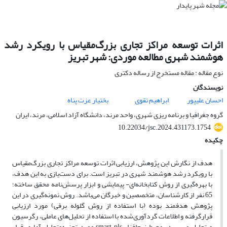
اثرات توسعه مراکز تجاری بزرگ‌مقیاس با رویکرد رشد
هوشمند شهری مطالعه موردی: شهر تبریز
نوع مقاله : مقاله مستخرج از رساله دکتری
نویسندگان
احسان علیپور
ابراهیم تقوی
بختیار عزت پناه
گروه جغرافیا و برنامه ریزی شهری، واحد مرند، دانشگاه آزاد اسلامی، مرند، ایران
10.22034/jsc.2024.431173.1754
چکیده
هدف از نگارش این پژوهش، ارزیابی اثرات توسعه مراکز تجاری بزرگ‌مقیاس
با رویکرد رشد هوشمند شهری در تبریز است. برای دست‌یازی به این هدف،
با بهره‌گیری از روش کتابخانه‌ای- پیمایشی و ابزار پرسش‌نامه محقق ساخته؛
65 نفر از کارشناسان، متخصصین و خبرگان می‌باشد. روش نمونه‌گیری در این
پژوهش هدفمند بوده (با استفاده از روش گلوله برفی) مورد ارزیابی
قرارگرفته و اطلاعات گردآوری‌شده با استفاده از تحلیل‌های عاملی، رگرسیون
و تحلیل مسیر در محیط نرم‌افزار smart pls مورد تجزیه‌وتحلیل آماری قرار