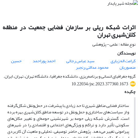
اثرات شبکه ریلی بر سازمان فضایی جمعیت در منطقه
کلان‌شهری تهران
نوع مقاله : علمی - پژوهشی
نویسندگان
کرامت اله زیاری
سید عباس رجائی
احمد پوراحمد
حسین
منصوریان
محمود عدالتی رنجبر
گروه جغرافیای انسانی و برنامه‌ریزی، دانشکده جغرافیا، دانشگاه تهران، تهران، ایران.
10.22034/jsc.2023.377360.1673
چکیده
ساختار فضایی مناطق شهری تا حد زیادی با پیشرفت در حمل‌ونقل شکل‌گرفته
و از سیاست‌های ساختاری و حمل‌ونقل در توسعه مناطق کلان‌شهری بهره برده
است. گسترش شبکه ریلی حومه بر شهرنشینی حومه‌ای و تغییر مکان‌های
سکونتی تأثیر دارد و تراکم و ویژگی‌های اجتماعی و اقتصادی را در شهرهای
پیرامونی تغییر می‌دهد. پژوهش حاضر توصیفی – تحلیلی و ماهیت آن کاربردی
است و گردآوری اطلاعات، کتابخانه‌ای بوده است و با رویکردی ریخت شناسانه