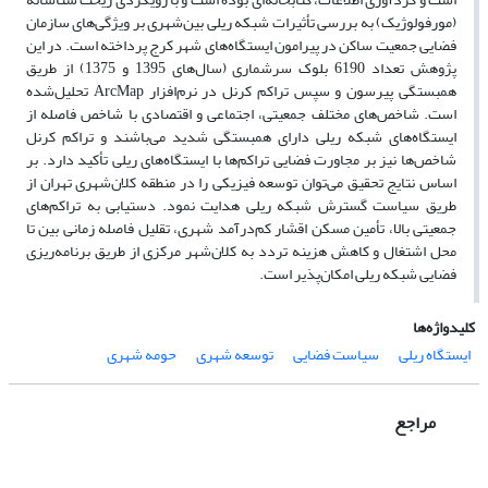
(مورفولوژیک) به بررسی تأثیرات شبکه ریلی بین‌شهری بر ویژگی‌های سازمان
فضایی جمعیت ساکن در پیرامون ایستگاه‌های شهر کرج پرداخته است. در این
پژوهش تعداد 6190 بلوک سرشماری (سال‌های 1395 و 1375) از طریق
همبستگی پیرسون و سپس تراکم کرنل در نرم‌افزار ArcMap تحلیل‌شده
است. شاخص‌های مختلف جمعیتی، اجتماعی و اقتصادی با شاخص فاصله از
ایستگاه‌های شبکه ریلی دارای همبستگی شدید می‌باشند و تراکم کرنل
شاخص‌ها نیز بر مجاورت فضایی تراکم‌ها با ایستگاه‌های ریلی تأکید دارد. بر
اساس نتایج تحقیق می‌توان توسعه فیزیکی را در منطقه کلان‌شهری تهران از
طریق سیاست گسترش شبکه ریلی هدایت نمود. دستیابی به تراکم‌های
جمعیتی بالا، تأمین مسکن اقشار کم‌درآمد شهری، تقلیل فاصله زمانی بین تا
محل اشتغال و کاهش هزینه تردد به کلان‌شهر مرکزی از طریق برنامه‌ریزی
فضایی شبکه ریلی امکان‌پذیر است.
کلیدواژه‌ها
ایستگاه ریلی
سیاست فضایی
توسعه شهری
حومه شهری
مراجع