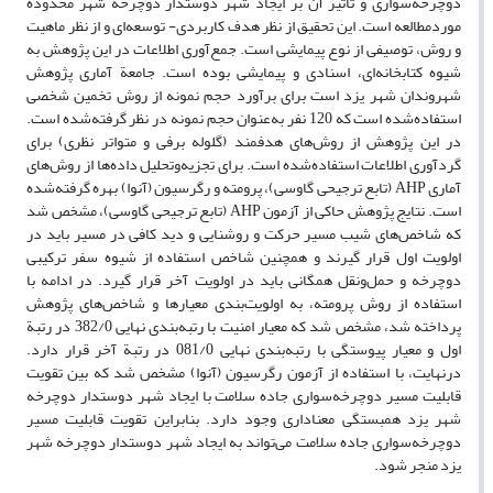
دوچرخه‌سواری و تأثیر آن بر ایجاد شهر دوستدار دوچرخه شهر محدودة
موردمطالعه است. این تحقیق از نظر هدف کاربردی- توسعه‌ای و از نظر ماهیت
و روش، توصیفی از نوع پیمایشی است. جمع‌آوری اطلاعات در این پژوهش به
شیوه کتابخانه‌ای، اسنادی و پیمایشی بوده است. جامعة آماری پژوهش
شهروندان شهر یزد است برای برآورد حجم نمونه از روش تخمین شخصی
استفاده‌شده است که 120 نفر به‌عنوان حجم نمونه در نظر گرفته‌شده است.
در این پژوهش از روش‌های هدفمند (گلوله برفی و متواتر نظری) برای
گردآوری اطلاعات استفاده‌شده است. برای تجزیه‌وتحلیل داده‌ها از روش‌های
آماری AHP (تابع ترجیحی گاوسی)، پرومته و رگرسیون (آنوا) بهره گرفته‌شده
است. نتایج پژوهش حاکی از آزمون AHP (تابع ترجیحی گاوسی)، مشخص شد
که شاخص‌های شیب مسیر حرکت و روشنایی و دید کافی در مسیر باید در
اولویت اول قرار گیرند و همچنین شاخص استفاده از شیوه سفر ترکیبی
دوچرخه و حمل‌ونقل همگانی باید در اولویت آخر قرار گیرد. در ادامه با
استفاده از روش پرومته، به اولویت‌بندی معیارها و شاخص‌های پژوهش
پرداخته شد، مشخص شد
که معیار امنیت با رتبه‌بندی نهایی 382/0 در رتبة
اول و معیار پیوستگی با رتبه‌بندی نهایی 081/0 در رتبة آخر قرار دارد.
درنهایت، با استفاده از آزمون رگرسیون (آنوا) مشخص شد که بین تقویت
قابلیت مسیر دوچرخه‌سواری جاده سلامت با ایجاد شهر دوستدار دوچرخه
شهر یزد همبستگی معناداری وجود دارد. بنابراین تقویت قابلیت مسیر
دوچرخه‌سواری جاده سلامت می‌تواند به ایجاد شهر دوستدار دوچرخه شهر
یزد منجر شود.