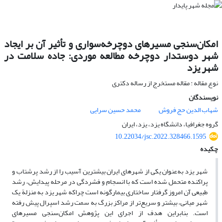
امکان‌سنجی مسیرهای دوچرخه‌سواری و تأثیر آن بر ایجاد
شهر دوستدار دوچرخه مطالعه موردی: جاده سلامت در
شهر یزد
نوع مقاله : مقاله مستخرج از رساله دکتری
نویسندگان
شهاب الدین حج فروش
محمد حسین سرایی
گروه جغرافیا، دانشگاه یزد، یزد، ایران
10.22034/jsc.2022.328466.1595
چکیده
شهر یزد به‌عنوان یکی از شهرهای ایران بیشترین آسیب را از رشد پرشتاب و
پراکنده متحمل شده است که با انسجام و فشردگی در مرحله پیدایش، رشد
طبیعی آن امروز گرفتار ساختاری بیمارگونه است چراکه شهر یزد به منزلة یک
شهر میانی، بیشتر و سریع‌تر از مراکز بزرگ به سمت رشد اسپرال پیش رفته
است. بنابراین هدف از اجرای این پژوهش امکان‌سنجی مسیرهای