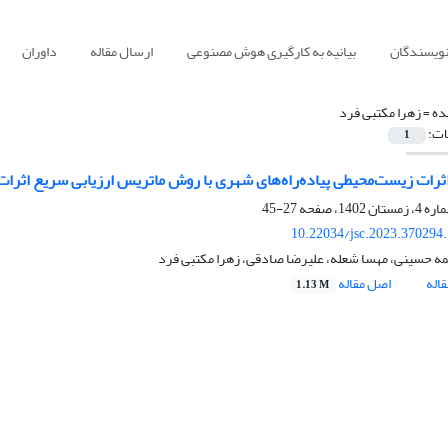
نویسندگان
بیانیه به کارگیری هوش مصنوعی
ارسال مقاله
داوران
ده =
زهرا مکتبی فرد
ات:
1
ات زیست‌محیطی پیاده‌راه‌های شهری با روش ماتریس ارزیابی سریع اثرات م
27-45
10.22034/jsc.2023.370294
ه حسینی، مهسا شعله، علیرضا صادقی، زهرا مکتبی فرد
اله
اصل مقاله
1.13 M