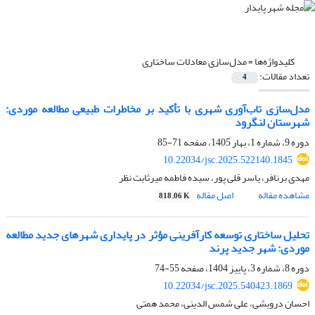
کلیدواژه‌ها =
مدل‌سازی معادلات ساختاری
تعداد مقالات:
4
مدل‌سازی تاب‌آوری شهری با تأکید بر مخاطرات طبیعی
مطالعه موردی:
شهرستان لنگرود
دوره 9، شماره 1، بهار 1405، صفحه
71-85
10.22034/jsc.2025.522140.1845
مهدی برنافر، یاسر قلی پور، سیده فاطمه میرثابت نظر
مشاهده مقاله
اصل مقاله
818.06 K
تحلیل ساختاری توسعه کارآفرینی مؤثر در پایداری شهرهای جدید مطالعه
موردی: شهر جدید پرند
دوره 8، شماره 3، پاییز 1404، صفحه
55-74
10.22034/jsc.2025.540423.1869
احسان درویشی، علی شمس الدینی، محمد همتی