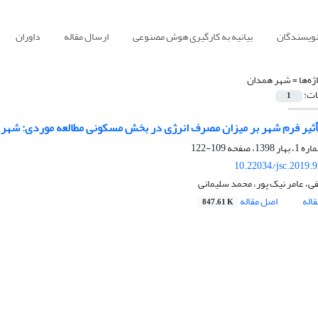
نویسندگان
بیانیه به کارگیری هوش مصنوعی
ارسال مقاله
داوران
ژه‌ها =
شهر همدان
ات:
1
ثیر فرم شهر بر میزان مصرف انرژی در بخش مسکونی مطالعه موردی: شهر
109-122
10.22034/jsc.2019.
ی، عامر نیک پور، محمد سلیمانی
اله
اصل مقاله
847.61 K