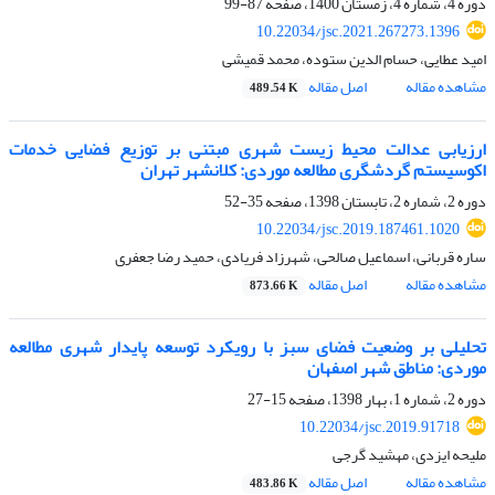
دوره 4، شماره 4، زمستان 1400، صفحه
87-99
10.22034/jsc.2021.267273.1396
امید عطایی، حسام الدین ستوده، محمد قمیشی
مشاهده مقاله
اصل مقاله
489.54 K
ارزیابی عدالت محیط‌ زیست شهری مبتنی بر توزیع فضایی خدمات
اکوسیستم گردشگری مطالعه موردی: کلانشهر تهران
دوره 2، شماره 2، تابستان 1398، صفحه
35-52
10.22034/jsc.2019.187461.1020
ساره قربانی، اسماعیل صالحی، شهرزاد فریادی، حمید رضا جعفری
مشاهده مقاله
اصل مقاله
873.66 K
تحلیلی بر وضعیت فضای سبز با رویکرد توسعه پایدار شهری مطالعه
موردی: مناطق شهر اصفهان
دوره 2، شماره 1، بهار 1398، صفحه
15-27
10.22034/jsc.2019.91718
ملیحه ایزدی، مهشید گرجی
مشاهده مقاله
اصل مقاله
483.86 K