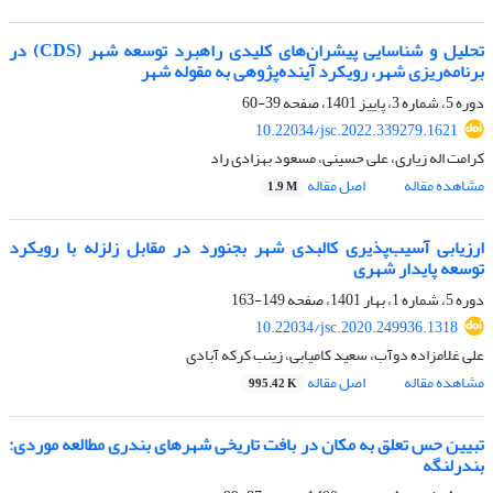
تحلیل و شناسایی پیشران‌های کلیدی راهبرد توسعه شهر (CDS) در
برنامه‌ریزی شهر، رویکرد آینده‌پژوهی به مقوله شهر
دوره 5، شماره 3، پاییز 1401، صفحه
39-60
10.22034/jsc.2022.339279.1621
کرامت اله زیاری، علی حسینی، مسعود بهزادی راد
مشاهده مقاله
اصل مقاله
1.9 M
ارزیابی آسیب‌پذیری کالبدی شهر بجنورد در مقابل زلزله با رویکرد
توسعه پایدار شهری
دوره 5، شماره 1، بهار 1401، صفحه
149-163
10.22034/jsc.2020.249936.1318
علی غلامزاده دوآب، سعید کامیابی، زینب کرکه آبادی
مشاهده مقاله
اصل مقاله
995.42 K
تبیین حس تعلق به مکان در بافت تاریخی شهرهای بندری مطالعه موردی:
بندرلنگه