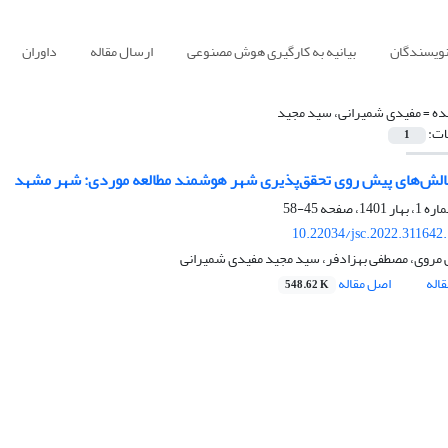
نویسندگان
بیانیه به کارگیری هوش مصنوعی
ارسال مقاله
داوران
ده =
مفیدی شمیرانی، سید مجید
ات:
1
الش‌های پیش روی تحقق‌پذیری شهر هوشمند مطالعه موردی: شهر مشهد
45-58
10.22034/jsc.2022.311642
ایی مروی، مصطفی بهزادفر، سید مجید مفیدی شمیرانی
اله
اصل مقاله
548.62 K