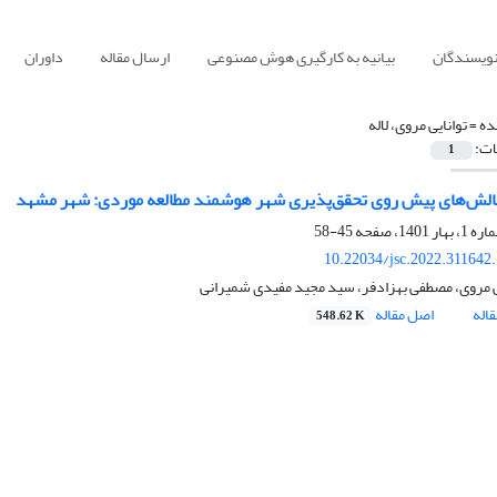
نویسندگان
بیانیه به کارگیری هوش مصنوعی
ارسال مقاله
داوران
ده =
توانایی مروی، لاله
ات:
1
الش‌های پیش روی تحقق‌پذیری شهر هوشمند مطالعه موردی: شهر مشهد
45-58
10.22034/jsc.2022.311642
ایی مروی، مصطفی بهزادفر، سید مجید مفیدی شمیرانی
اله
اصل مقاله
548.62 K