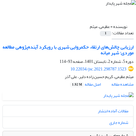
نویسنده =
عظیمی، میثم
تعداد مقالات:
1
ارزیابی چالش‌های ارتقاء حکمروایی شهری با رویکرد آینده‌پژوهی مطالعه
موردی: شهر میانه
دوره 5، شماره 2، تابستان 1401، صفحه
93-114
10.22034/jsc.2021.298787.1523
میثم عظیمی، کریم حسین زاده دلیر، علی آذر
مشاهده مقاله
اصل مقاله
1.92 M
مقالات آماده انتشار
شماره جاری
شماره‌های پیشین نشریه