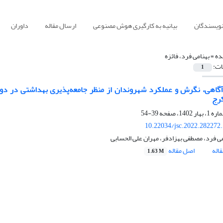
نویسندگان
بیانیه به کارگیری هوش مصنوعی
ارسال مقاله
داوران
ده =
بهنامی فرد، فائزه
ات:
1
کرج
39-54
10.22034/jsc.2022.282272
می فرد، مصطفی بهزادفر، مهران علی الحسابی
اله
اصل مقاله
1.63 M