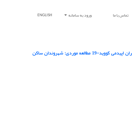
تماس با ما
ورود به سامانه
ENGLISH
سنجش آگاهی، نگرش و عملکرد شهروندان از منظر جامعه‌پذیری بهداشتی در دوران اپیدمی کووید-19 مطالعه موردی: شهروندان ساکن