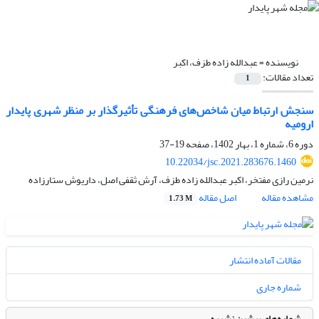
نویسنده =
عبدالله زاده طزف، اکبر
تعداد مقالات:
1
سنجش ارتباط میان شاخص‌های فرهنگی تأثیرگذار بر منظر شهری پایدار
ارومیه
دوره 6، شماره 1، بهار 1402، صفحه
19-37
10.22034/jsc.2021.283676.1460
نرمین رازی مفتخر، اکبر عبدالله زاده طزف، آرش ثقفی اصل، داریوش ستارزاده
مشاهده مقاله
اصل مقاله
1.73 M
مقالات آماده انتشار
شماره جاری
شماره‌های پیشین نشریه