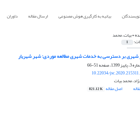
نویسندگان
بیانیه به کارگیری هوش مصنوعی
ارسال مقاله
داوران
ده =
بیات، محمد
ات:
1
ر شهری بر دسترسی به خدمات شهری مطالعه موردی: شهر شهریار
51-66
10.22034/jsc.2020.215311
ژاد، محمد بیات
اله
اصل مقاله
821.12 K