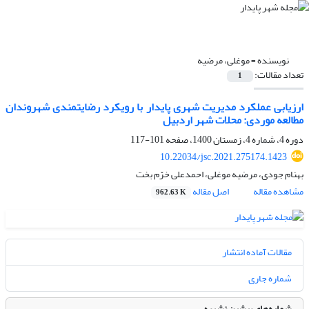
نویسنده =
موغلی، مرضیه
تعداد مقالات:
1
ارزیابی عملکرد مدیریت شهری پایدار با رویکرد رضایتمندی شهروندان
مطالعه موردی: محلات شهر اردبیل
دوره 4، شماره 4، زمستان 1400، صفحه
101-117
10.22034/jsc.2021.275174.1423
بهنام جودی، مرضیه موغلی، احمدعلی خرّم بخت
مشاهده مقاله
اصل مقاله
962.63 K
مقالات آماده انتشار
شماره جاری
شماره‌های پیشین نشریه