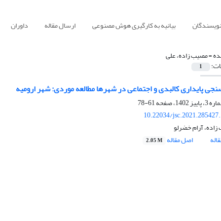
نویسندگان
بیانیه به کارگیری هوش مصنوعی
ارسال مقاله
داوران
ده =
مصیب زاده، علی
ات:
1
جی پایداری کالبدی و اجتماعی در شهرها مطالعه موردی: شهر ارومیه
61-78
10.22034/jsc.2021.285427
زاده، آرام خضرلو
اله
اصل مقاله
2.05 M