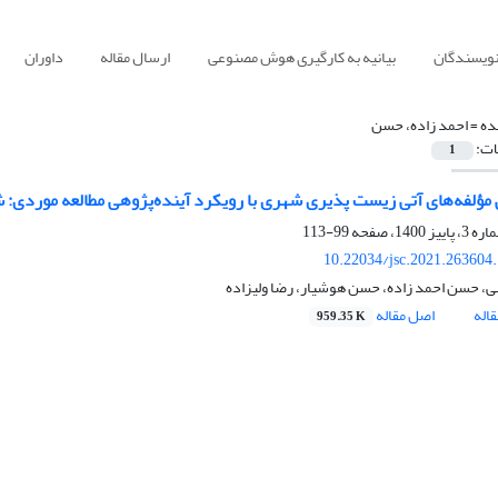
نویسندگان
بیانیه به کارگیری هوش مصنوعی
ارسال مقاله
داوران
ده =
احمد زاده، حسن
ات:
1
مؤلفه‌های آتی زیست پذیری شهری با رویکرد آینده‌پژوهی مطالعه موردی: ش
99-113
10.22034/jsc.2021.263604
ی، حسن احمد زاده، حسن هوشیار، رضا ولیزاده
اله
اصل مقاله
959.35 K