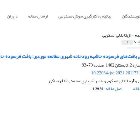
نویسندگان
بیانیه به کارگیری هوش مصنوعی
ارسال مقاله
داوران
ده =
آزیتا بلالی اسکویی
ات:
1
ی بافت‌های فرسوده حاشیه رودخانه شهری مطالعه موردی: بافت فرسوده حا
79-93
10.22034/jsc.2021.261173
ی، آزیتا بلالی اسکویی، یاسر شهبازی، محمدرضا فرحناکی
اله
اصل مقاله
1.29 M