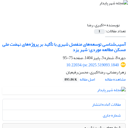
نویسنده =
اکبری، رضا
تعداد مقالات:
1
آسیب‌شناسی توسعه‌های منفصل شهری با تأکید بر پروژه‌های نهضت ملی
مسکن مطالعه موردی: شهر یزد
دوره 8، شماره 3، پاییز 1404، صفحه
75-95
10.22034/jsc.2025.519093.1840
زهرا رمضانی، رضا اکبری، محسن رفیعیان
مشاهده مقاله
اصل مقاله
895.86 K
مقالات آماده انتشار
شماره جاری
شماره‌های پیشین نشریه