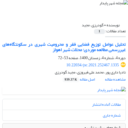
نویسنده =
گودرزی، مجید
تعداد مقالات:
1
تحلیل عوامل توزیع فضایی فقر و محرومیت شهری در سکونتگاه‌های
غیررسمی مطالعه موردی: محلات شهر اهواز
دوره 4، شماره 4، زمستان 1400، صفحه
53-72
10.22034/jsc.2021.252467.1335
نادیا داری پور، محمد علی فیروزی، مجید گودرزی
مشاهده مقاله
اصل مقاله
939.37 K
مقالات آماده انتشار
شماره جاری
شماره‌های پیشین نشریه