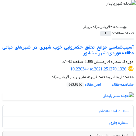
نویسنده =
قربانی نژاد، ریباز
تعداد مقالات:
1
آسیب‌شناسی موانع تحقق حکمروایی خوب شهری در شهرهای میانی
مطالعه موردی: شهر نیشابور
دوره 3، شماره 4، زمستان 1399، صفحه
43-57
10.22034/jsc.2021.251270.1326
محمدعلی طالبی، محمدتقی رهنمایی، ریباز قربانی نژاد
مشاهده مقاله
اصل مقاله
663.62 K
مقالات آماده انتشار
شماره جاری
شماره‌های پیشین نشریه