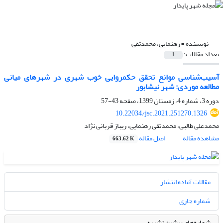
نویسنده =
رهنمایی، محمدتقی
تعداد مقالات:
1
آسیب‌شناسی موانع تحقق حکمروایی خوب شهری در شهرهای میانی
مطالعه موردی: شهر نیشابور
دوره 3، شماره 4، زمستان 1399، صفحه
43-57
10.22034/jsc.2021.251270.1326
محمدعلی طالبی، محمدتقی رهنمایی، ریباز قربانی نژاد
مشاهده مقاله
اصل مقاله
663.62 K
مقالات آماده انتشار
شماره جاری
شماره‌های پیشین نشریه