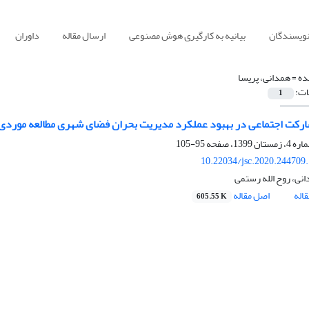
نویسندگان
بیانیه به کارگیری هوش مصنوعی
ارسال مقاله
داوران
ده =
همدانی، پریسا
ات:
1
کت اجتماعی در بهبود عملکرد مدیریت بحران فضای شهری مطالعه موردی: 
95-105
10.22034/jsc.2020.244709
انی، روح الله رستمی
اله
اصل مقاله
605.55 K