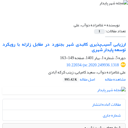
نویسنده =
غلامزاده دوآب، علی
تعداد مقالات:
1
ارزیابی آسیب‌پذیری کالبدی شهر بجنورد در مقابل زلزله با رویکرد
توسعه پایدار شهری
دوره 5، شماره 1، بهار 1401، صفحه
149-163
10.22034/jsc.2020.249936.1318
علی غلامزاده دوآب، سعید کامیابی، زینب کرکه آبادی
مشاهده مقاله
اصل مقاله
995.42 K
مقالات آماده انتشار
شماره جاری
شماره‌های پیشین نشریه