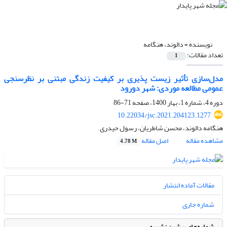
نویسنده =
دالوند، هنگامه
تعداد مقالات:
1
مدل‌سازی تأثیر زیست پذیری بر کیفیت زندگی مبتنی بر نظرسنجی
عمومی مطالعه موردی: شهر دورود
دوره 4، شماره 1، بهار 1400، صفحه
71-86
10.22034/jsc.2021.204123.1277
هنگامه دالوند، محسن شاطریان، رسول حیدری
مشاهده مقاله
اصل مقاله
4.78 M
مقالات آماده انتشار
شماره جاری
شماره‌های پیشین نشریه